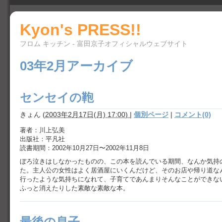
Kyon's PRESS!!
フロム キッチン - 富田京子オフィシャルウェブサイト
03年2月アーカイブ
センセイの鞄
きょん
(
2003年2月17日(月) 17:00)
|
個別ページ
|
コメント(0)
著者：川上弘美
出版社：平凡社
読書期間：2002年10月27日〜2002年11月8日
ぼろ泣きはしなかったものの、この本を読んでいる期間、なんか気持
た。主人公の女性はよく居酒屋にいくんだけど、そのお店や帰り道な
行ったような気持ちになれて、子育てであんまりそんなことができな
ふっと消えたりした素敵な素敵な本。
最後の息子