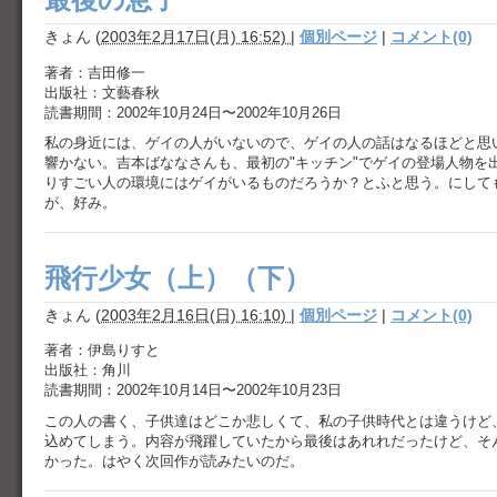
きょん
(
2003年2月17日(月) 16:52)
|
個別ページ
|
コメント(0)
著者：吉田修一
出版社：文藝春秋
読書期間：2002年10月24日〜2002年10月26日
私の身近には、ゲイの人がいないので、ゲイの人の話はなるほどと思
響かない。吉本ばななさんも、最初の"キッチン"でゲイの登場人物を
りすごい人の環境にはゲイがいるものだろうか？とふと思う。にして
が、好み。
飛行少女（上）（下）
きょん
(
2003年2月16日(日) 16:10)
|
個別ページ
|
コメント(0)
著者：伊島りすと
出版社：角川
読書期間：2002年10月14日〜2002年10月23日
この人の書く、子供達はどこか悲しくて、私の子供時代とは違うけど
込めてしまう。内容が飛躍していたから最後はあれれだったけど、そ
かった。はやく次回作が読みたいのだ。