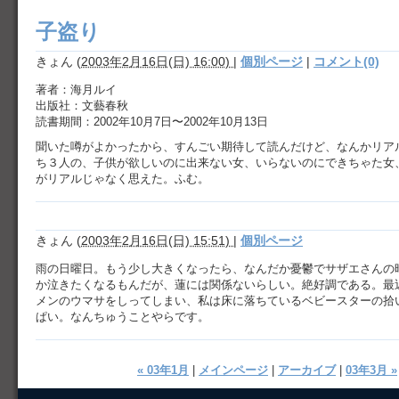
子盗り
きょん
(
2003年2月16日(日) 16:00)
|
個別ページ
|
コメント(0)
著者：海月ルイ
出版社：文藝春秋
読書期間：2002年10月7日〜2002年10月13日
聞いた噂がよかったから、すんごい期待して読んだけど、なんかリア
ち３人の、子供が欲しいのに出来ない女、いらないのにできちゃた女
がリアルじゃなく思えた。ふむ。
きょん
(
2003年2月16日(日) 15:51)
|
個別ページ
雨の日曜日。もう少し大きくなったら、なんだか憂鬱でサザエさんの
か泣きたくなるもんだが、蓮には関係ないらしい。絶好調である。最
メンのウマサをしってしまい、私は床に落ちているベビースターの拾
ぱい。なんちゅうことやらです。
« 03年1月
|
メインページ
|
アーカイブ
|
03年3月 »