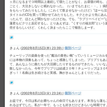
ヶ月になるまで３時間以上連続して寝たことがなく、お昼寝の時も、
ごとく、大泣きしないと眠れなかった。（いまでもたまに・・。）病
をもらってみたりもしたし（こわくて飲ませなかったけど）"ほーら泣
タイトルのCDを買って聞かせてみたりもした。キクとかより先にあ
ったんで、ほとんど聞かなかったけどね。でも、"ラブリーベイビー"
蓮君もピクリと反応するし。とりあえずは、"くすりの福太郎"という
売するらしいけど、くわしく決まったらここで報告しまーす。
きょん
(
2002年8月15日(木) 23:39)
|
個別ページ
チューリップの楽曲を使った"魔法の黄色い靴"っていうミュージカル
には本物の演奏もあって、ちょっと感激してしまった。プリプリもあ
て、あんなふうに曲たちが大活躍したりするものができたら、いいな
散しなかったら、今年でプリプリは結成２０年！チューリップは３０
ぎっ！！名曲は生き続けると実感。胸がきゅんとしまくりだった。
きょん
(
2002年8月13日(火) 23:24)
|
個別ページ
お盆です。今日は私のお爺ちゃんの命日でもあります。本当なら蓮も
れるはずでした。私が一年で、もっとも好きだけどきらいな時期です