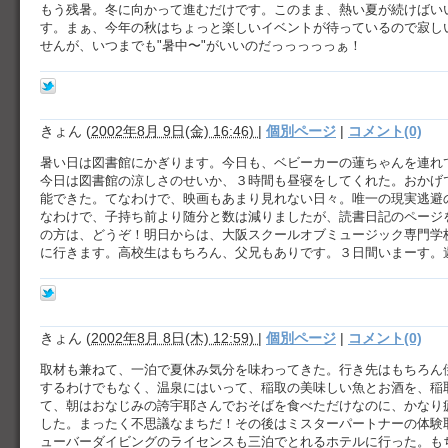
もう残暑。冬に向かって進むだけです。このまま、熱い夏が続けばい
す。まぁ、今年の秋はちょっと楽しいイベントが待っているので寂し
せんが、いつまでも"暑中〜"がいいのだっっっっっぁ！
きょん
(
2002年8月 9日(金) 16:46)
|
個別ページ
|
コメント(0)
暑い日は図書館にかぎります。今日も、ベビーカーの蓮ちゃんを連れ
今日は図書館の涼しさのせいか、３時間も昼寝をしてくれた。おかげ
能できた。てなわけで、映画もあまり見れない日々。唯一の現実逃避
なわけで、子持ち前より随分と数は減りましたが、読書日記のページ
の方は、どうぞ！明日からは、大阪スクールオブミュージック専門学
に行きます。高校生はもちろん、父兄もありです。３日間いまーす。
きょん
(
2002年8月 8日(木) 12:59)
|
個別ページ
|
コメント(0)
取材も兼ねて、一泊で夏休み気分を味わってきた。行き先はもちろん
するわけでもなく、温泉にはいって、稲取の美味しい魚とお酒を、稲
て、朝はおなじみの誇宇耶さんでおそばを食べただけなのに、かなり
した。まったく不思議なまちだ！その後はミスターパートナーの体験
ューバーダイビングのライセンスも三泊でとれるホテルに行った。も