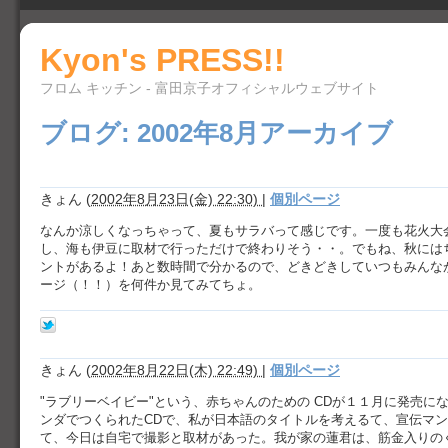
Kyon's PRESS!!
フロム キッチン - 富田京子オフィシャルウェブサイト
ブログ: 2002年8月アーカイブ
きょん
(
2002年8月23日(金) 22:30)
|
個別ページ
なんか涼しくなっちゃって、夏もサラバって感じです。一度も花火大
し、海も伊豆に取材で行っただけで終わりそう・・。でもね、秋には
ントがあるよ！あと数時間で分かるので、どきどきしていつもみんな
ージ（！！）を何件か見てみてちょ。
きょん
(
2002年8月22日(木) 22:49)
|
個別ページ
"ラブリーベイビー"という、赤ちゃんのための CDが１１月に発売に
ンダでつくられたCDで、私が日本語のタイトルを考えるて、宣伝マ
て、今日は自宅で撮影と取材があった。我が家の蓮君は、筋金入りの