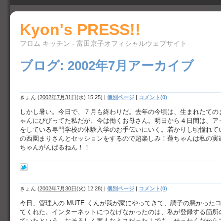
Kyon's PRESS!!
フロム キッチン - 富田京子オフィシャルウェブサイト
ブログ: 2002年7月アーカイブ
きょん
(
2002年7月31日(水) 15:25)
|
個別ページ
|
コメント(0)
しかし暑い。今日で、７月も終わりだ。去年の今頃は、生まれたての
ゃんにびびってた私だが、今は働くお母さん。明日から４日間は、ア
をしている専門学校の体験入学のお手伝いにいく。若かりし頃憧れて
の西園まりさんとセッションをするので超楽しみ！蓮ちゃんは私の実
ちゃんがんばるねん！！
きょん
(
2002年7月30日(火) 12:28)
|
個別ページ
|
コメント(0)
今日、管理人の MUTE くんが我が家にやってきて、調子の悪かった
てくれた。インターネットにつなげなかったのは、私が登録する箇所
ていたという、おそろしく素人なミスだった！でも、せっかくだからプ