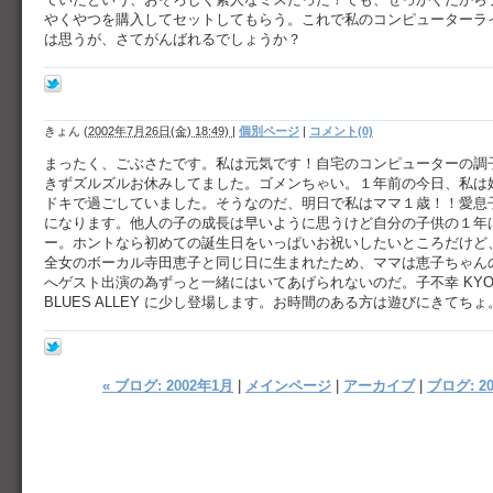
やくやつを購入してセットしてもらう。これで私のコンピューターラ
は思うが、さてがんばれるでしょうか？
きょん
(
2002年7月26日(金) 18:49)
|
個別ページ
|
コメント(0)
まったく、ごぶさたです。私は元気です！自宅のコンピューターの調
きずズルズルお休みしてました。ゴメンちゃい。１年前の今日、私は
ドキで過ごしていました。そうなのだ、明日で私はママ１歳！！愛息
になります。他人の子の成長は早いように思うけど自分の子供の１年
ー。ホントなら初めての誕生日をいっぱいお祝いしたいところだけど
全女のボーカル寺田恵子と同じ日に生まれたため、ママは恵子ちゃん
へゲスト出演の為ずっと一緒にはいてあげられないのだ。子不幸 KYO
BLUES ALLEY に少し登場します。お時間のある方は遊びにきてちょ
« ブログ: 2002年1月
|
メインページ
|
アーカイブ
|
ブログ: 20