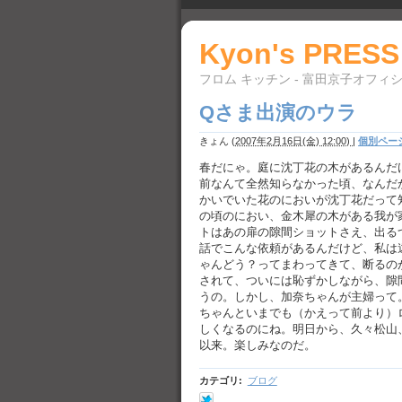
Kyon's PRESS
フロム キッチン - 富田京子オフィ
Qさま出演のウラ
きょん
(
2007年2月16日(金) 12:00)
|
個別ペー
春だにゃ。庭に沈丁花の木があるんだ
前なんて全然知らなかった頃、なんだ
かいでいた花のにおいが沈丁花だって
の頃のにおい、金木犀の木がある我が
トはあの扉の隙間ショットさえ、出る
話でこんな依頼があるんだけど、私は
ゃんどう？ってまわってきて、断るの
されて、ついには恥ずかしながら、隙
うの。しかし、加奈ちゃんが主婦って
ちゃんといまでも（かえって前より）
しくなるのにね。明日から、久々松山
以来。楽しみなのだ。
カテゴリ
:
ブログ