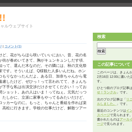
!!
シャルウェブサイト
検索
ジ
|
コメント(1)
けど、花がちらほら咲いていいにおい。昔、花の名
か街が春めいてきて、胸がキュンキュンしだす頃、
この記事について
知って、選んだ木なのだ。その隣には、秋の文化祭
家です。そういえば、Q様観た人多いんだね。ホン
このページは、きょんが2
つもりなかったんだよ。ある日、加奈ちゃんから電
2月16日 12:00に書い
遠慮したけど、ぜひっ！って言われてて、きょんち
す。
が下手な私は出演交渉だけさせてください！ってお
ひとつ前のブログ記事
間ショット。あの人はいま！ってねぇ。元気だっつ
せ！ランクル
」です。
。たしかに、立派に家事もやってるみたいだけど、
次のブログ記事は「
リ
ロッカーなのに。もっと、ちゃんと番組を作れば楽
ルしました。
」です。
、高松に行きます。学校の仕事だけど、解散ツアー
最近のコンテンツは
イ
スページ
で見られます
書かれたものは
アーカ
ージ
で見られます。