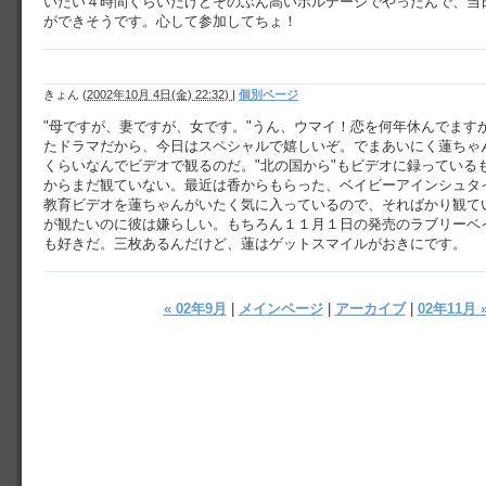
いたい４時間くらいだけどそのぶん高いボルテージでやったんで、当
ができそうです。心して参加してちょ！
きょん
(
2002年10月 4日(金) 22:32)
|
個別ページ
"母ですが、妻ですが、女です。"うん、ウマイ！恋を何年休んでます
たドラマだから、今日はスペシャルで嬉しいぞ。でまあいにく蓮ちゃ
くらいなんでビデオで観るのだ。"北の国から"もビデオに録っている
からまだ観ていない。最近は香からもらった、ベイビーアインシュタ
教育ビデオを蓮ちゃんがいたく気に入っているので、そればかり観て
が観たいのに彼は嫌らしい。もちろん１１月１日の発売のラブリーベ
も好きだ。三枚あるんだけど、蓮はゲットスマイルがおきにです。
« 02年9月
|
メインページ
|
アーカイブ
|
02年11月 