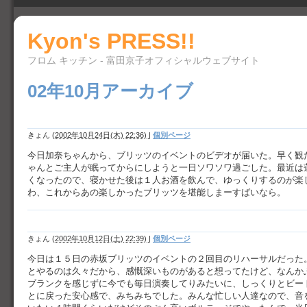
Kyon's PRESS!!
フロム キッチン - 富田京子オフィシャルウェブサイト
02年10月アーカイブ
きょん
(
2002年10月24日(木) 22:36)
|
個別ページ
今日加奈ちゃんから、ブリッツのイベントのビデオが届いた。早く観
ゃんとご主人が眠ってからにしようと一日ソワソワ過ごした。最近は
くなったので、寝かせた後は１人お酒を飲んで、ゆっくりするのが楽
わ、これからあの楽しかったブリッツを堪能しまーすばいなら。
きょん
(
2002年10月12日(土) 22:39)
|
個別ページ
今日は１５日の赤坂ブリッツのイベントの２回目のリハーサルだった
とやるのは久々だから、感慨深いものがあると想ってたけど、なんか
ブランクを感じずに今でも毎日演奏してりみたいに、しっくりとビー
とに戻った安心感で、みちみちでした。みんな忙しい人達なので、音