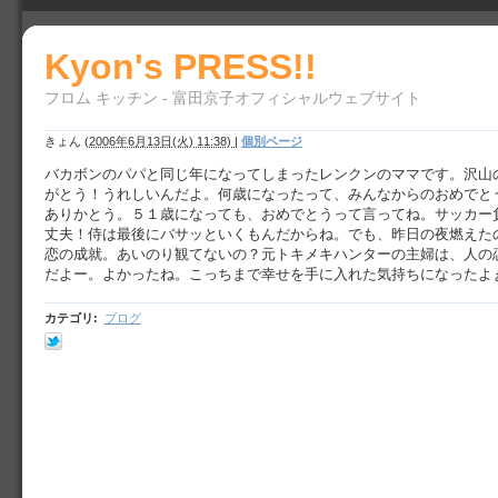
Kyon's PRESS!!
フロム キッチン - 富田京子オフィシャルウェブサイト
きょん
(
2006年6月13日(火) 11:38)
|
個別ページ
バカボンのパパと同じ年になってしまったレンクンのママです。沢山
がとう！うれしいんだよ。何歳になったって、みんなからのおめでと
ありかとう。５１歳になっても、おめでとうって言ってね。サッカー
丈夫！侍は最後にバサッといくもんだからね。でも、昨日の夜燃えた
恋の成就。あいのり観てないの？元トキメキハンターの主婦は、人の
だよー。よかったね。こっちまで幸せを手に入れた気持ちになったよ
カテゴリ
:
ブログ