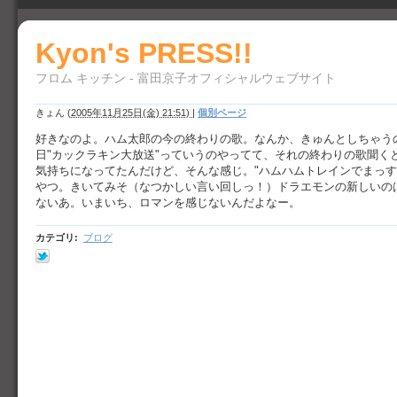
Kyon's PRESS!!
フロム キッチン - 富田京子オフィシャルウェブサイト
きょん
(
2005年11月25日(金) 21:51)
|
個別ページ
好きなのよ。ハム太郎の今の終わりの歌。なんか、きゅんとしちゃう
日"カックラキン大放送"っていうのやってて、それの終わりの歌聞く
気持ちになってたんだけど、そんな感じ。"ハムハムトレインでまっす
やつ。きいてみそ（なつかしい言い回しっ！）ドラエモンの新しいの
ないあ。いまいち、ロマンを感じないんだよなー。
カテゴリ
:
ブログ