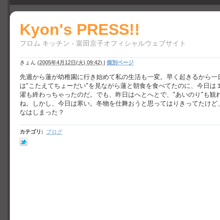
Kyon's PRESS!!
フロム キッチン - 富田京子オフィシャルウェブサイト
きょん
(
2005年4月12日(火) 09:42)
|
個別ページ
先週から蓮が幼稚園に行き始めて私の生活も一変。早く起きるから一
は"こたえてちょーだい"を見ながら蓮と朝食を食べてたのに、今日は
濯も終わっちゃったのだ。でも、昨日はへとへとで、"あいのり"も観
ね。しかし、今日は寒い。冬物を仕舞おうと思ってはりきってたけど
なはしまった？
カテゴリ
:
ブログ