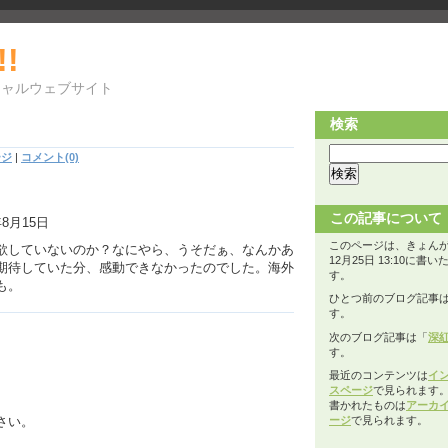
!!
シャルウェブサイト
検索
ージ
|
コメント(0)
この記事について
年8月15日
このページは、きょんが2
欲していないのか？なにやら、うそだぁ、なんかあ
12月25日 13:10に書
期待していた分、感動できなかったのでした。海外
す。
も。
ひとつ前のブログ記事
す。
次のブログ記事は「
深
す。
最近のコンテンツは
イ
スページ
で見られます
書かれたものは
アーカ
ージ
で見られます。
さい。