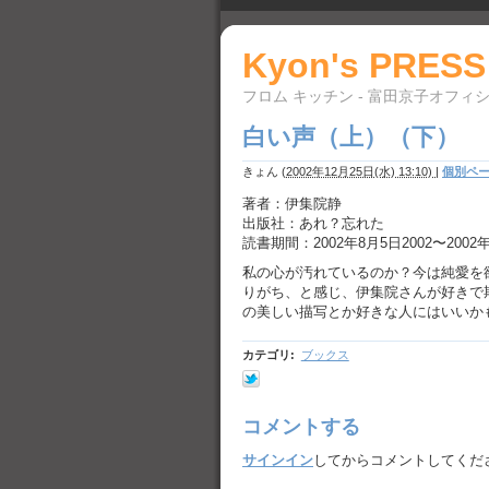
Kyon's PRESS
フロム キッチン - 富田京子オフィ
白い声（上）（下）
きょん
(
2002年12月25日(水) 13:10)
|
個別ペ
著者：伊集院静
出版社：あれ？忘れた
読書期間：2002年8月5日2002〜2002
私の心が汚れているのか？今は純愛を
りがち、と感じ、伊集院さんが好きで
の美しい描写とか好きな人にはいいか
カテゴリ
:
ブックス
コメントする
サインイン
してからコメントしてくだ