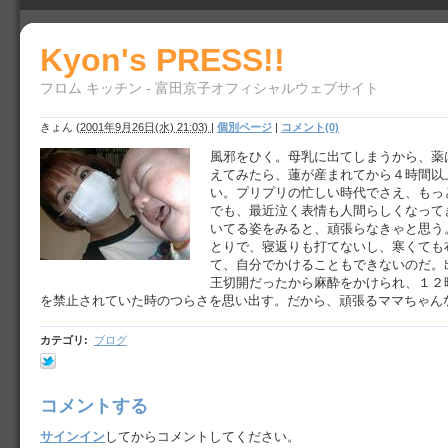
Kyon's PRESS!!
フロム キッチン - 富田京子オフィシャルウェブサイト
きょん
(
2001年9月26日(水) 21:03)
|
個別ページ
|
コメント(0)
風邪をひく。母乳に出てしまうから、薬
えてみたら、蓮が産まれてから４時間以
い。プリプリの忙しい時代でさえ、もっ
でも、最近泣く表情も人間らしくなって
いてる姿をみると、頑張らなきゃと思う
とりで、寝返りも打てないし、寒くても
て、自分でかけることもできないのだ。
王切開だったから麻酔をかけられ、１２
を禁止されていた時のつらさを思い出す。だから、頑張るママちゃん
カテゴリ
:
ブログ
コメントする
サインイン
してからコメントしてください。