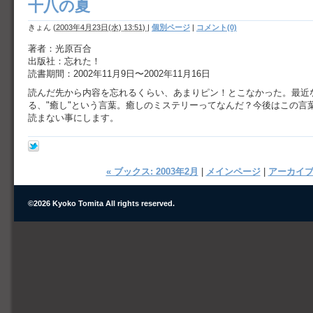
十八の夏
きょん
(
2003年4月23日(水) 13:51)
|
個別ページ
|
コメント(0)
著者：光原百合
出版社：忘れた！
読書期間：2002年11月9日〜2002年11月16日
読んだ先から内容を忘れるくらい、あまりピン！とこなかった。最近
る、"癒し"という言葉。癒しのミステリーってなんだ？今後はこの言
読まない事にします。
« ブックス: 2003年2月
|
メインページ
|
アーカイ
©
2026 Kyoko Tomita All rights reserved.